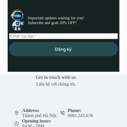
Important updates waiting for you!
Subscribe and grab 20% OFF!
Đăng ký
Get in touch with us
Liên hệ với chúng tôi.
Address:
Phone:
Thành phố Hà Nội.
0981.243.678
Opening hours
9AM - 5PM