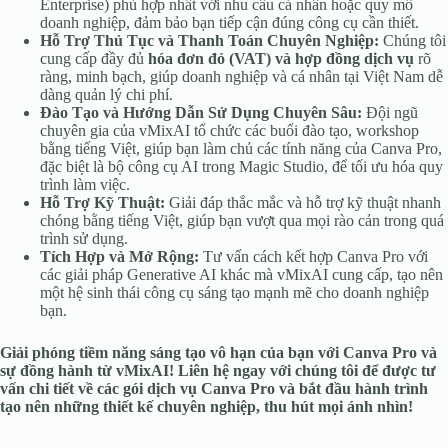
Enterprise) phù hợp nhất với nhu cầu cá nhân hoặc quy mô
doanh nghiệp, đảm bảo bạn tiếp cận đúng công cụ cần thiết.
Hỗ Trợ Thủ Tục và Thanh Toán Chuyên Nghiệp:
Chúng tôi
cung cấp đầy đủ
hóa đơn đỏ (VAT) và hợp đồng dịch vụ
rõ
ràng, minh bạch, giúp doanh nghiệp và cá nhân tại Việt Nam dễ
dàng quản lý chi phí.
Đào Tạo và Hướng Dẫn Sử Dụng Chuyên Sâu:
Đội ngũ
chuyên gia của vMixAI tổ chức các buổi đào tạo, workshop
bằng tiếng Việt, giúp bạn làm chủ các tính năng của Canva Pro,
đặc biệt là bộ công cụ AI trong Magic Studio, để tối ưu hóa quy
trình làm việc.
Hỗ Trợ Kỹ Thuật:
Giải đáp thắc mắc và hỗ trợ kỹ thuật nhanh
chóng bằng tiếng Việt, giúp bạn vượt qua mọi rào cản trong quá
trình sử dụng.
Tích Hợp và Mở Rộng:
Tư vấn cách kết hợp Canva Pro với
các giải pháp Generative AI khác mà vMixAI cung cấp, tạo nên
một hệ sinh thái công cụ sáng tạo mạnh mẽ cho doanh nghiệp
bạn.
Giải phóng tiềm năng sáng tạo vô hạn của bạn với Canva Pro và
sự đồng hành từ vMixAI!
Liên hệ ngay với chúng tôi để được tư
vấn chi tiết về các gói dịch vụ Canva Pro và bắt đầu hành trình
tạo nên những thiết kế chuyên nghiệp, thu hút mọi ánh nhìn!