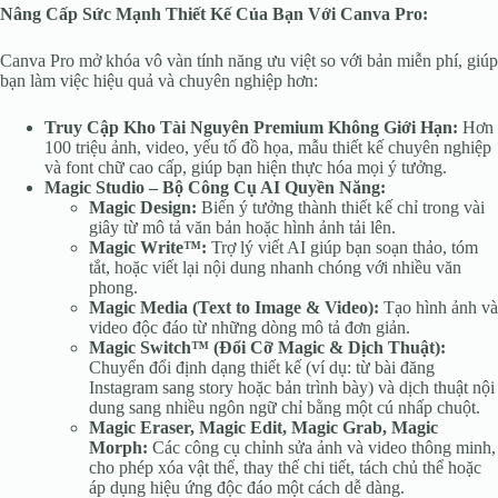
Nâng Cấp Sức Mạnh Thiết Kế Của Bạn Với Canva Pro:
Canva Pro mở khóa vô vàn tính năng ưu việt so với bản miễn phí, giúp
bạn làm việc hiệu quả và chuyên nghiệp hơn:
Truy Cập Kho Tài Nguyên Premium Không Giới Hạn:
Hơn
100 triệu ảnh, video, yếu tố đồ họa, mẫu thiết kế chuyên nghiệp
và font chữ cao cấp, giúp bạn hiện thực hóa mọi ý tưởng.
Magic Studio – Bộ Công Cụ AI Quyền Năng:
Magic Design:
Biến ý tưởng thành thiết kế chỉ trong vài
giây từ mô tả văn bản hoặc hình ảnh tải lên.
Magic Write™:
Trợ lý viết AI giúp bạn soạn thảo, tóm
tắt, hoặc viết lại nội dung nhanh chóng với nhiều văn
phong.
Magic Media (Text to Image & Video):
Tạo hình ảnh và
video độc đáo từ những dòng mô tả đơn giản.
Magic Switch™ (Đổi Cỡ Magic & Dịch Thuật):
Chuyển đổi định dạng thiết kế (ví dụ: từ bài đăng
Instagram sang story hoặc bản trình bày) và dịch thuật nội
dung sang nhiều ngôn ngữ chỉ bằng một cú nhấp chuột.
Magic Eraser, Magic Edit, Magic Grab, Magic
Morph:
Các công cụ chỉnh sửa ảnh và video thông minh,
cho phép xóa vật thể, thay thế chi tiết, tách chủ thể hoặc
áp dụng hiệu ứng độc đáo một cách dễ dàng.