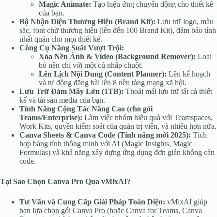
Magic Animate:
Tạo hiệu ứng chuyển động cho thiết kế
của bạn.
Bộ Nhận Diện Thương Hiệu (Brand Kit):
Lưu trữ logo, màu
sắc, font chữ thương hiệu (lên đến 100 Brand Kit), đảm bảo tính
nhất quán cho mọi thiết kế.
Công Cụ Năng Suất Vượt Trội:
Xóa Nền Ảnh & Video (Background Remover):
Loại
bỏ nền chỉ với một cú nhấp chuột.
Lên Lịch Nội Dung (Content Planner):
Lên kế hoạch
và tự động đăng bài lên 8 nền tảng mạng xã hội.
Lưu Trữ Đám Mây Lớn (1TB):
Thoải mái lưu trữ tất cả thiết
kế và tài sản media của bạn.
Tính Năng Cộng Tác Nâng Cao (cho gói
Teams/Enterprise):
Làm việc nhóm hiệu quả với Teamspaces,
Work Kits, quyền kiểm soát của quản trị viên, và nhiều hơn nữa.
Canva Sheets & Canva Code (Tính năng mới 2025):
Tích
hợp bảng tính thông minh với AI (Magic Insights, Magic
Formulas) và khả năng xây dựng ứng dụng đơn giản không cần
code.
Tại Sao Chọn Canva Pro Qua vMixAI?
Tư Vấn và Cung Cấp Giải Pháp Toàn Diện:
vMixAI giúp
bạn lựa chọn gói Canva Pro (hoặc Canva for Teams, Canva