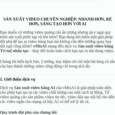
SẢN XUẤT VIDEO CHUYÊN NGHIỆP: NHANH HƠN, RẺ
HƠN, SÁNG TẠO HƠN VỚI AI
Bạn muốn có những video quảng cáo ấn tượng nhưng lại e ngại quy
trình sản xuất phức tạp và tốn kém? Bạn đang tìm kiếm một giải pháp
đột phá để tạo ra video hàng loạt mà không cần đến trường quay hay
đội ngũ cồng kềnh?
vMixAI
mang đến dịch vụ
Sản xuất video bằng
Trí tuệ nhân tạo
– thay đổi hoàn toàn cách bạn tạo ra nội dung video.
Chúng tôi biến kịch bản, ý tưởng, hay thậm chí chỉ một bài blog có sẵn
của bạn thành những video sống động chỉ trong tích tắc.
1. Giới thiệu dịch vụ
Dịch vụ
Sản xuất video bằng AI
của vMixAI là giải pháp toàn diện
cho phép bạn tạo ra các video chất lượng cao một cách tự động. Từ
video quảng cáo sản phẩm, video tin tức, video đào tạo nội bộ cho đến
các video ngắn cho mạng xã hội, AI có thể xử lý tất cả.
Quy trình đột phá của chúng tôi: