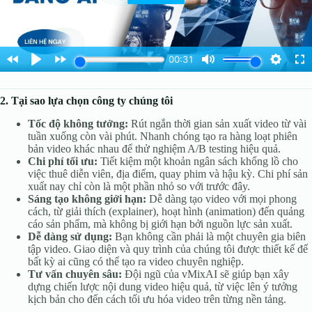
2. Tại sao lựa chọn công ty chúng tôi
Tốc độ không tưởng:
Rút ngắn thời gian sản xuất video từ vài
tuần xuống còn vài phút. Nhanh chóng tạo ra hàng loạt phiên
bản video khác nhau để thử nghiệm A/B testing hiệu quả.
Chi phí tối ưu:
Tiết kiệm một khoản ngân sách khổng lồ cho
việc thuê diễn viên, địa điểm, quay phim và hậu kỳ. Chi phí sản
xuất nay chỉ còn là một phần nhỏ so với trước đây.
Sáng tạo không giới hạn:
Dễ dàng tạo video với mọi phong
cách, từ giải thích (explainer), hoạt hình (animation) đến quảng
cáo sản phẩm, mà không bị giới hạn bởi nguồn lực sản xuất.
Dễ dàng sử dụng:
Bạn không cần phải là một chuyên gia biên
tập video. Giao diện và quy trình của chúng tôi được thiết kế để
bất kỳ ai cũng có thể tạo ra video chuyên nghiệp.
Tư vấn chuyên sâu:
Đội ngũ của vMixAI sẽ giúp bạn xây
dựng chiến lược nội dung video hiệu quả, từ việc lên ý tưởng
kịch bản cho đến cách tối ưu hóa video trên từng nền tảng.