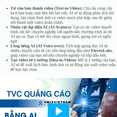
Từ văn bản thành video (Text-to-Video):
Chỉ cần cung cấp
kịch bản hoặc một liên kết bài viết, AI sẽ tự động phân tích nội
dung, lựa chọn hình ảnh và video stock phù hợp, sau đó ghép
nối thành một video hoàn chỉnh.
Nhân vật đại diện AI (AI Avatars):
Tạo ra các video thuyết
trình, tin tức chuyên nghiệp với người dẫn chương trình ảo do
AI tạo ra. Bạn có thể tùy chọn ngoại hình, giọng nói và ngôn
ngữ.
Lồng tiếng AI (AI Voice-over):
Tích hợp giọng đọc AI tự
nhiên, truyền cảm từ các nền tảng hàng đầu như
ElevenLabs
,
giúp video của bạn trở nên chuyên nghiệp và hấp dẫn hơn.
Tạo video từ ý tưởng (Idea-to-Video):
Mô tả ý tưởng của bạn,
AI sẽ đề xuất kịch bản, hình ảnh và tự động sản xuất video mẫu
để bạn lựa chọn.